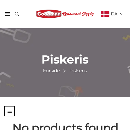
DA
Piskeris
Forside
Piskeris
No products found