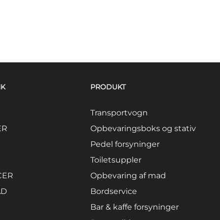
NK
PRODUKT
Transportvogn
ER
Opbevaringsboks og stativ
Pedel forsyninger
Toiletsuppler
CER
Opbevaring af mad
AD
Bordservice
Bar & kaffe forsyninger