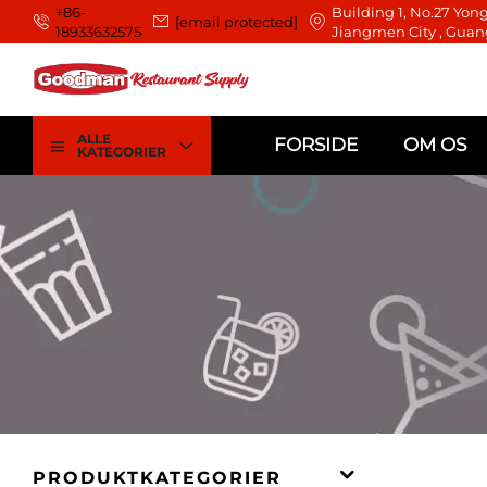
+86-
Building 1, No.27 Yong
[email protected]
18933632575
Jiangmen City , Guan
ALLE
FORSIDE
OM OS
KATEGORIER
PRODUKTKATEGORIER