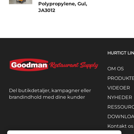
Polypropylene, Gul,
JA3012
HURTIGT LI
OM OS
PRODUKT
VIDEOER
Del butikdetaljer, kampagner eller
brandindhold med dine kunder
NYHEDER
RESSOUR
DOWNLO
Kontakt os