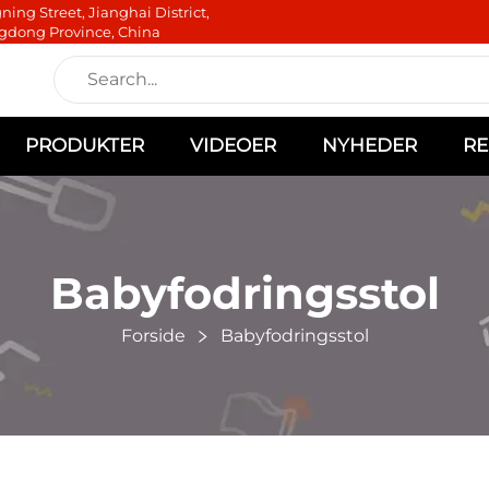
ning Street, Jianghai District,
gdong Province, China
PRODUKTER
VIDEOER
NYHEDER
RE
Babyfodringsstol
Forside
Babyfodringsstol