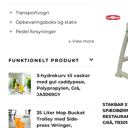
Transportvogn
Opbevaringsboks og stativ
Pedel forsyninger
View more
FUNKTIONELT PRODUKT
3-hydrekurv til vasker
med gul caddypose,
Polypropylen, Grå,
JA3069GY
STAKBAR S
SPÆDBØRNS
35 Liter Mop Bucket
RESTAURAN
Trolley med Side-
GRÅ, TR301
press Wringer,