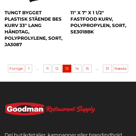
TUNGT BYGGET
11" X 7" X 1 1/2"
PLASTISK STÅENDE BES
FASTFOOD KURV,
KURV 33" LANG
POLYPROPYLEN, SORT,
HÅNDTAG,
SE3018BK
POLYPROLYLENE, SORT,
JA3087
...
...
Forrige
1
11
12
13
14
15
31
Næste
Del butikdetaljer, kampagner eller brandindhold