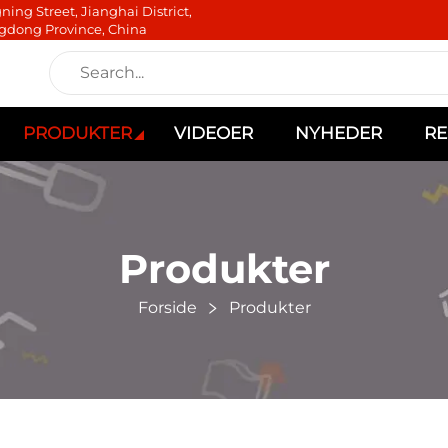
ning Street, Jianghai District,
gdong Province, China
PRODUKTER
VIDEOER
NYHEDER
RE
Produkter
Forside
Produkter