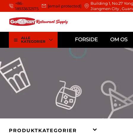
+86-
Building 1, No.27 Yong
[email protected]
18933632575
Jiangmen City , Guan
ALLE
FORSIDE
OM OS
KATEGORIER
PRODUKTKATEGORIER