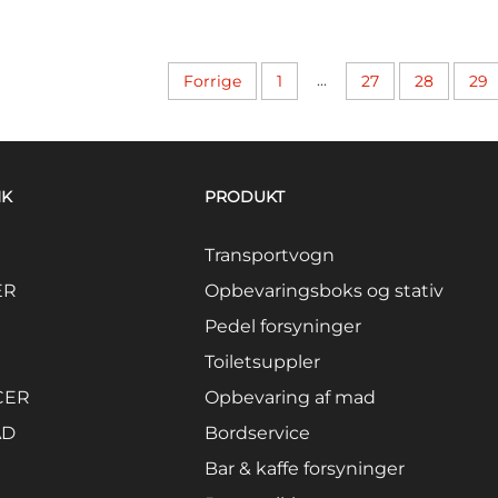
...
Forrige
1
27
28
29
NK
PRODUKT
Transportvogn
ER
Opbevaringsboks og stativ
Pedel forsyninger
Toiletsuppler
CER
Opbevaring af mad
AD
Bordservice
Bar & kaffe forsyninger