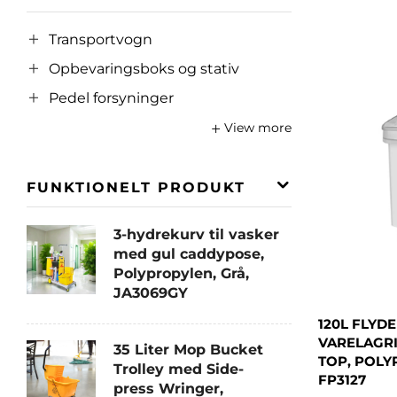
Transportvogn
Opbevaringsboks og stativ
Pedel forsyninger
View more
FUNKTIONELT PRODUKT
3-hydrekurv til vasker
med gul caddypose,
Polypropylen, Grå,
JA3069GY
120L FLYD
VARELAGR
35 Liter Mop Bucket
TOP, POLY
Trolley med Side-
FP3127
press Wringer,