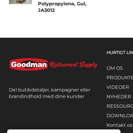
Polypropylene, Gul,
JA3012
HURTIGT LI
OM OS
PRODUKT
VIDEOER
Del butikdetaljer, kampagner eller
brandindhold med dine kunder
NYHEDER
RESSOUR
DOWNLO
Kontakt os