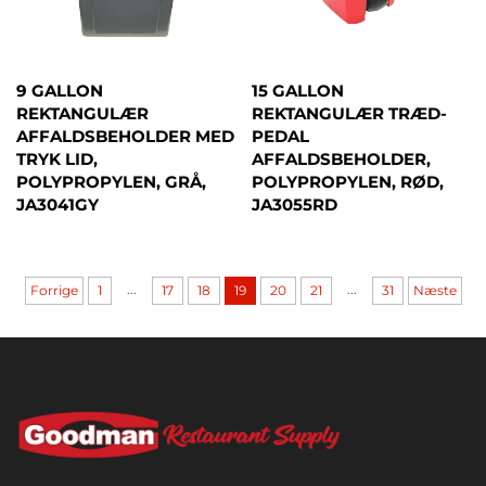
9 GALLON
15 GALLON
REKTANGULÆR
REKTANGULÆR TRÆD-
AFFALDSBEHOLDER MED
PEDAL
TRYK LID,
AFFALDSBEHOLDER,
POLYPROPYLEN, GRÅ,
POLYPROPYLEN, RØD,
JA3041GY
JA3055RD
...
...
Forrige
1
17
18
19
20
21
31
Næste