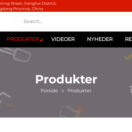
ning Street, Jianghai District,
gdong Province, China
PRODUKTER
VIDEOER
NYHEDER
RE
Produkter
Forside
Produkter