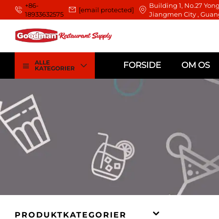
+86-
Building 1, No.27 Yong
[email protected]
18933632575
Jiangmen City , Guan
ALLE
FORSIDE
OM OS
KATEGORIER
PRODUKTKATEGORIER