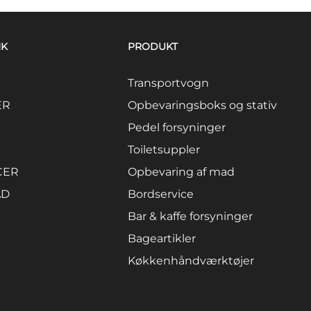
NK
PRODUKT
Transportvogn
ER
Opbevaringsboks og stativ
Pedel forsyninger
Toiletsuppler
CER
Opbevaring af mad
AD
Bordservice
Bar & kaffe forsyninger
Bageartikler
Køkkenhåndværktøjer