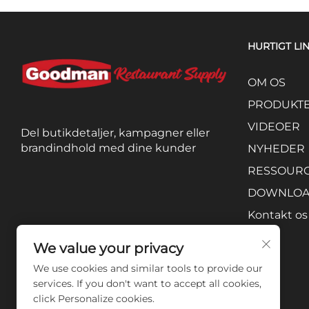
HURTIGT LI
OM OS
PRODUKT
VIDEOER
Del butikdetaljer, kampagner eller
brandindhold med dine kunder
NYHEDER
RESSOUR
DOWNLO
Kontakt os
We value your privacy
We use cookies and similar tools to provide our
services. If you don't want to accept all cookies,
click Personalize cookies.