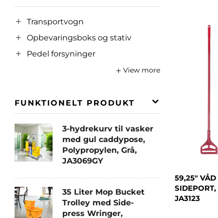
Transportvogn
Opbevaringsboks og stativ
Pedel forsyninger
View more
FUNKTIONELT PRODUKT
3-hydrekurv til vasker
med gul caddypose,
Polypropylen, Grå,
JA3069GY
59,25" VÅ
SIDEPORT,
35 Liter Mop Bucket
JA3123
Trolley med Side-
press Wringer,