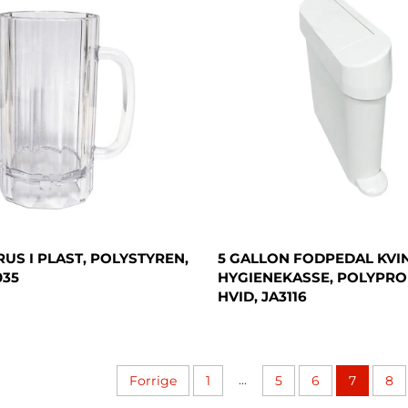
RUS I PLAST, POLYSTYREN,
5 GALLON FODPEDAL KVI
035
HYGIENEKASSE, POLYPRO
HVID, JA3116
...
Forrige
1
5
6
7
8