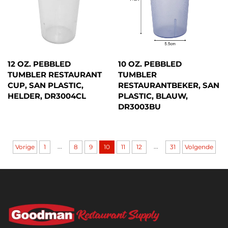
12 OZ. PEBBLED
10 OZ. PEBBLED
TUMBLER RESTAURANT
TUMBLER
CUP, SAN PLASTIC,
RESTAURANTBEKER, SAN
HELDER, DR3004CL
PLASTIC, BLAUW,
DR3003BU
...
...
Vorige
1
8
9
10
11
12
31
Volgende