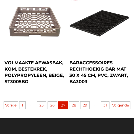
VOLMAAKTE AFWASBAK,
BARACCESSOIRES
KOM, BESTEKREK,
RECHTHOEKIG BAR MAT
POLYPROPYLEEN, BEIGE,
30 X 45 CM, PVC, ZWART,
ST3005BG
BA3003
...
...
Vorige
1
25
26
27
28
29
31
Volgende