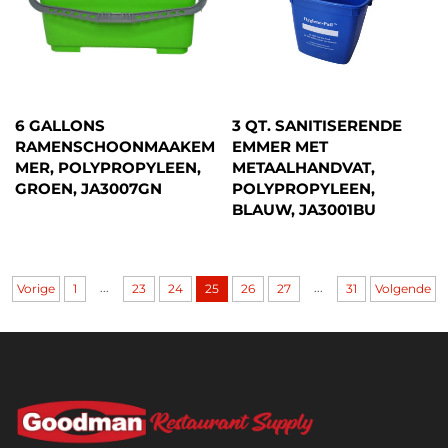
6 GALLONS
3 QT. SANITISERENDE
RAMENSCHOONMAAKEM
EMMER MET
MER, POLYPROPYLEEN,
METAALHANDVAT,
GROEN, JA3007GN
POLYPROPYLEEN,
BLAUW, JA3001BU
...
...
Vorige
1
23
24
25
26
27
31
Volgende