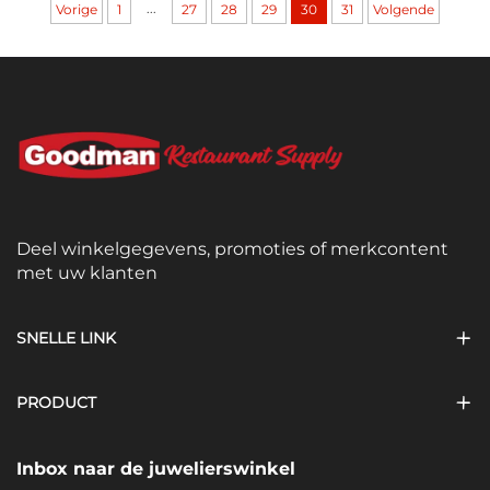
...
Vorige
1
27
28
29
30
31
Volgende
Deel winkelgegevens, promoties of merkcontent
met uw klanten
SNELLE LINK
PRODUCT
Inbox naar de juwelierswinkel