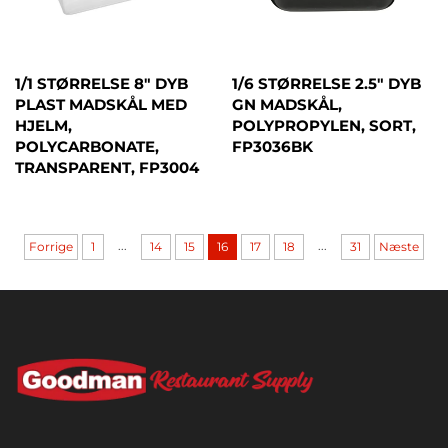
1/1 STØRRELSE 8" DYB
1/6 STØRRELSE 2.5" DYB
PLAST MADSKÅL MED
GN MADSKÅL,
HJELM,
POLYPROPYLEN, SORT,
POLYCARBONATE,
FP3036BK
TRANSPARENT, FP3004
...
...
Forrige
1
14
15
16
17
18
31
Næste