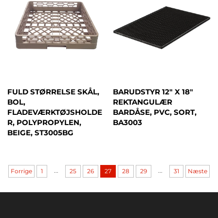
FULD STØRRELSE SKÅL,
BARUDSTYR 12" X 18"
BOL,
REKTANGULÆR
FLADEVÆRKTØJSHOLDE
BARDÅSE, PVC, SORT,
R, POLYPROPYLEN,
BA3003
BEIGE, ST3005BG
...
...
Forrige
1
25
26
27
28
29
31
Næste