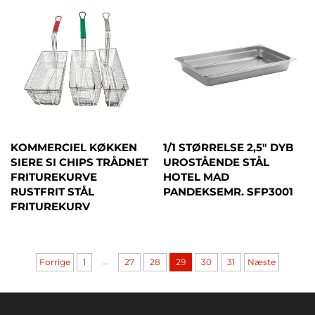
KOMMERCIEL KØKKEN
1/1 STØRRELSE 2,5" DYB
SIERE SI CHIPS TRÅDNET
UROSTÅENDE STÅL
FRITUREKURVE
HOTEL MAD
RUSTFRIT STÅL
PANDEKSEMR. SFP3001
FRITUREKURV
...
Forrige
1
27
28
29
30
31
Næste