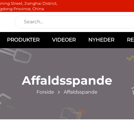
ning Street, Jianghai District,
gdong Province, China
PRODUKTER
VIDEOER
NYHEDER
RE
Affaldsspande
Forside
Affaldsspande