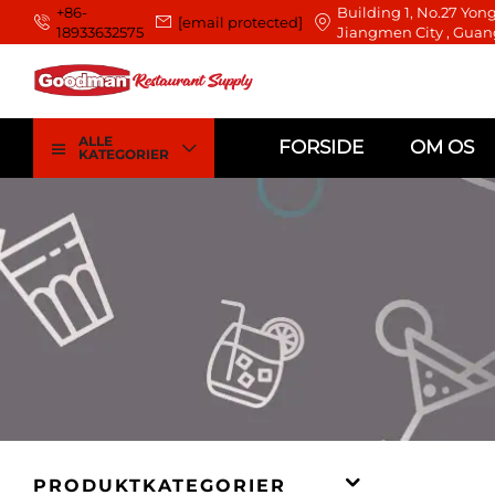
+86-
Building 1, No.27 Yong
[email protected]
18933632575
Jiangmen City , Guan
ALLE
FORSIDE
OM OS
KATEGORIER
PRODUKTKATEGORIER