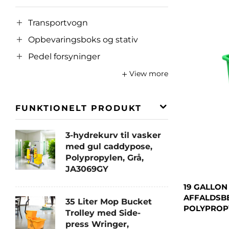
Transportvogn
Opbevaringsboks og stativ
Pedel forsyninger
View more
FUNKTIONELT PRODUKT
3-hydrekurv til vasker
med gul caddypose,
Polypropylen, Grå,
JA3069GY
19 GALLO
AFFALDSB
35 Liter Mop Bucket
POLYPROPY
Trolley med Side-
press Wringer,