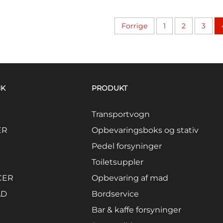
Forrige
1
2
3
NK
PRODUKT
Transportvogn
ER
Opbevaringsboks og stativ
Pedel forsyninger
Toiletsuppler
CER
Opbevaring af mad
AD
Bordservice
Bar & kaffe forsyninger