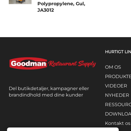
Polypropylene, Gul,
JA3012
HURTIGT LI
OM OS
PRODUKT
VIDEOER
Del butikdetaljer, kampagner eller
brandindhold med dine kunder
NYHEDER
RESSOUR
DOWNLO
Kontakt os