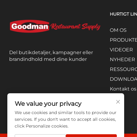
HURTIGT LI
OM OS
PRODUKT
VIDEOER
Del butikdetaljer, kampagner eller
brandindhold med dine kunder
NYHEDER
RESSOUR
DOWNLO
Kontakt os
We value your privacy
We use cookies and similar tools to provide our
services. If you don't want to accept all cookies,
click Personalize cookies.