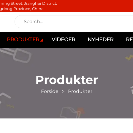
ning Street, Jianghai District,
gdong Province, China
PRODUKTER
VIDEOER
NYHEDER
RE
Produkter
Forside
Produkter