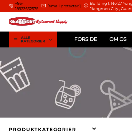
+86-
Building 1, No.27 Yong
[email protected]
18933632575
Jiangmen City , Guan
ALLE
FORSIDE
OM OS
KATEGORIER
PRODUKTKATEGORIER