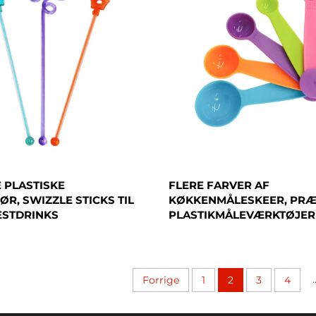
 PLASTISKE
FLERE FARVER AF
ØR, SWIZZLE STICKS TIL
KØKKENMÅLESKEER, PRÆ
ESTDRINKS
PLASTIKMÅLEVÆRKTØJER
.
Forrige
1
2
3
4