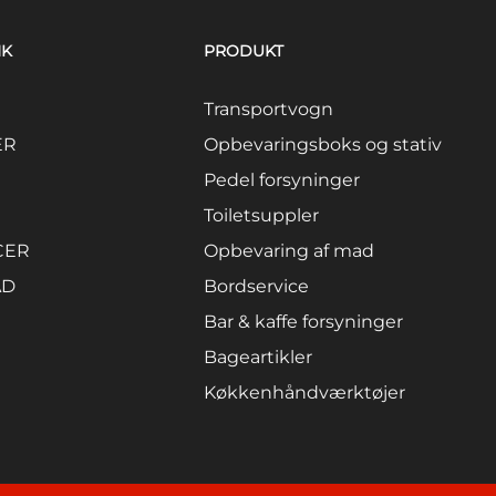
NK
PRODUKT
Transportvogn
ER
Opbevaringsboks og stativ
Pedel forsyninger
Toiletsuppler
CER
Opbevaring af mad
AD
Bordservice
Bar & kaffe forsyninger
Bageartikler
Køkkenhåndværktøjer