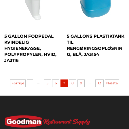
5 GALLON FODPEDAL
5 GALLONS PLASTIKTANK
KVINDELIG
TIL
HYGIENEKASSE,
RENGØRINGSOPLØSNIN
POLYPROPYLEN, HVID,
G, BLÅ, JA3154
JA3116
...
...
Forrige
1
5
6
7
8
9
12
Næste