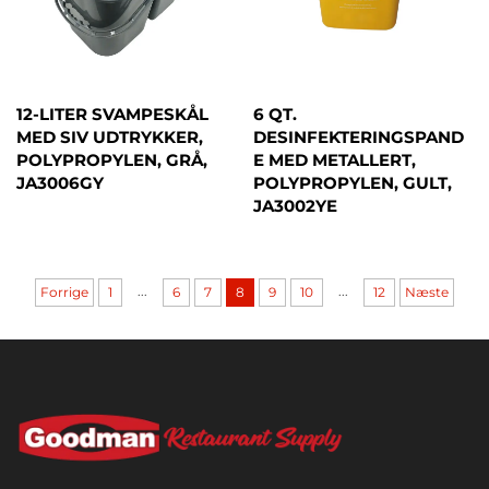
12-LITER SVAMPESKÅL
6 QT.
MED SIV UDTRYKKER,
DESINFEKTERINGSPAND
POLYPROPYLEN, GRÅ,
E MED METALLERT,
JA3006GY
POLYPROPYLEN, GULT,
JA3002YE
...
...
Forrige
1
6
7
8
9
10
12
Næste